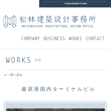
会社概要
業務案内
作品
お
≪ 一覧へ戻る
厳原港国内ターミナルビル