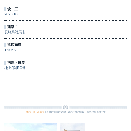
竣 工
2020.10
建築主
長崎県対馬市
延床面積
1,906㎡
構造・概要
地上2階RC造