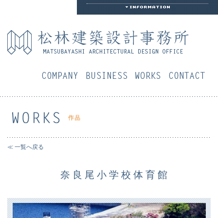
会社概要
業務案内
作品
お
≪ 一覧へ戻る
奈良尾小学校体育館