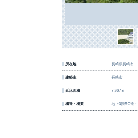
所在地
長崎県長崎市
建築主
長崎市
延床面積
7,967㎡
構造・概要
地上3階RC造・