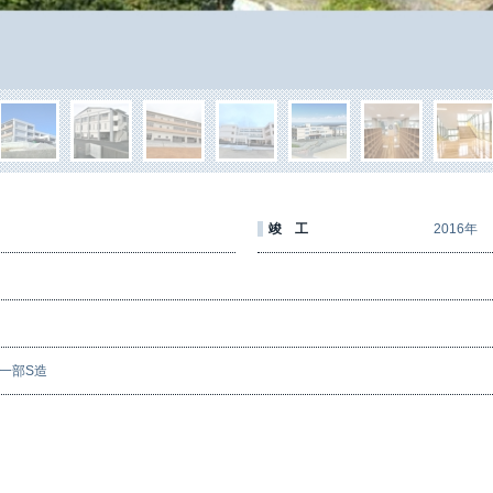
竣 工
2016年
一部S造