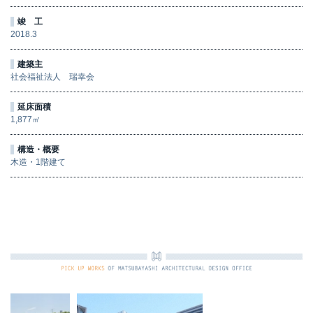
竣 工
2018.3
建築主
社会福祉法人 瑞幸会
延床面積
1,877㎡
構造・概要
木造・1階建て