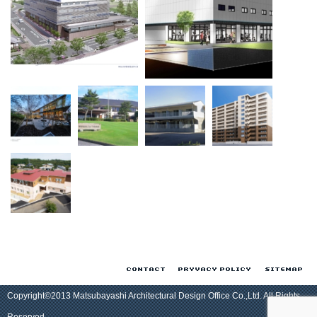
お問い合わせ
プライバシーポ
サ
Copyright©2013 Matsubayashi Architectural Design Office Co.,Ltd. All Rights
Reserved.