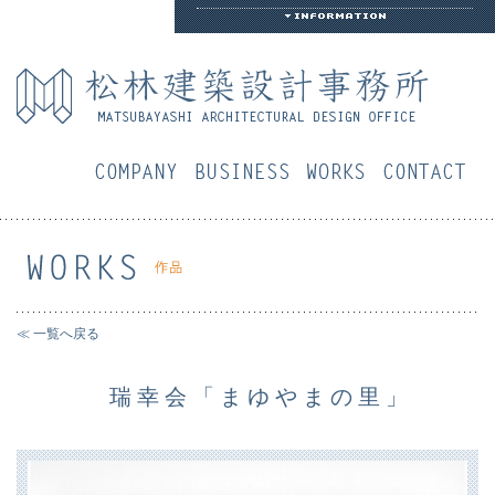
会社概要
業務案内
作品
お
≪ 一覧へ戻る
瑞幸会「まゆやまの里」